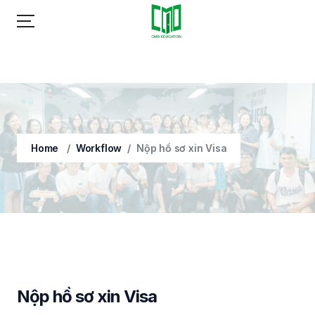
GIỚI THIỆU
DỊCH VỤ DU HỌC
Home
Workflow
Nộp hồ sơ xin Visa
SUMMER CAMP 2024
QUỐC GIA DU HỌC
SỰ KIỆN
LIÊN HỆ
Nộp hồ sơ xin Visa